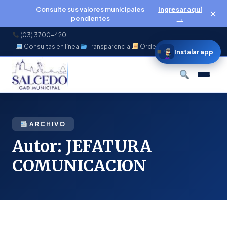
Consulte sus valores municipales
Ingresar aquí
✕
pendientes
→
(03) 3700-420
Consultas en línea
Transparencia
Ordenanzas
f
◉
♪
▶
Instalar app
Buscar
ARCHIVO
Autor:
JEFATURA
COMUNICACION