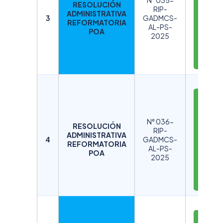
N° 035-
RESOLUCIÓN
C
RIP-
ADMINISTRATIVA
A
3
GADMCS-
REFORMATORIA
AL-PS-
R
POA
2025
G
A
R
D
E
S
N° 036-
RESOLUCIÓN
C
RIP-
ADMINISTRATIVA
A
4
GADMCS-
REFORMATORIA
AL-PS-
R
POA
2025
G
A
R
D