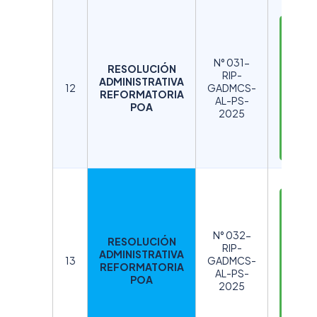
D
E
S
N° 031-
RESOLUCIÓN
C
RIP-
ADMINISTRATIVA
A
12
GADMCS-
REFORMATORIA
AL-PS-
R
POA
2025
G
A
R
D
E
S
N° 032-
RESOLUCIÓN
C
RIP-
ADMINISTRATIVA
A
13
GADMCS-
REFORMATORIA
AL-PS-
R
POA
2025
G
A