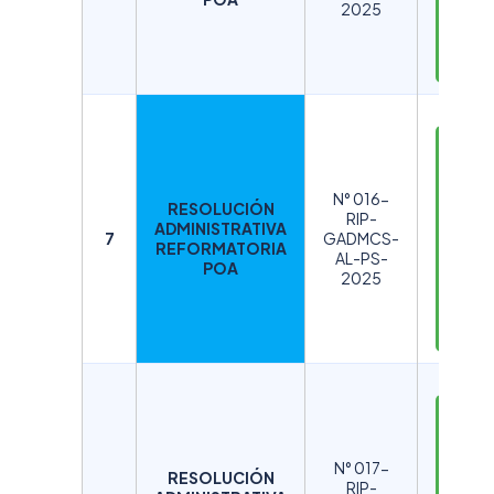
2025
G
A
R
D
E
S
N° 016-
RESOLUCIÓN
C
RIP-
ADMINISTRATIVA
A
7
GADMCS-
REFORMATORIA
AL-PS-
R
POA
2025
G
A
R
D
E
S
N° 017-
RESOLUCIÓN
C
RIP-