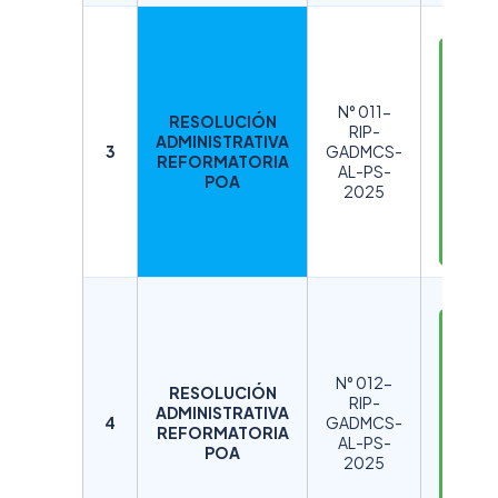
D
E
S
N° 011-
RESOLUCIÓN
C
RIP-
ADMINISTRATIVA
A
3
GADMCS-
REFORMATORIA
AL-PS-
R
POA
2025
G
A
R
D
E
S
N° 012-
RESOLUCIÓN
C
RIP-
ADMINISTRATIVA
A
4
GADMCS-
REFORMATORIA
AL-PS-
R
POA
2025
G
A