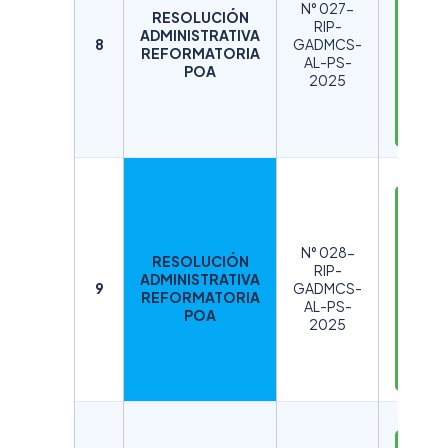
S
N° 027-
RESOLUCIÓN
C
RIP-
ADMINISTRATIVA
A
8
GADMCS-
REFORMATORIA
AL-PS-
R
POA
2025
G
A
R
D
E
S
N° 028-
RESOLUCIÓN
C
RIP-
ADMINISTRATIVA
A
9
GADMCS-
REFORMATORIA
AL-PS-
R
POA
2025
G
A
R