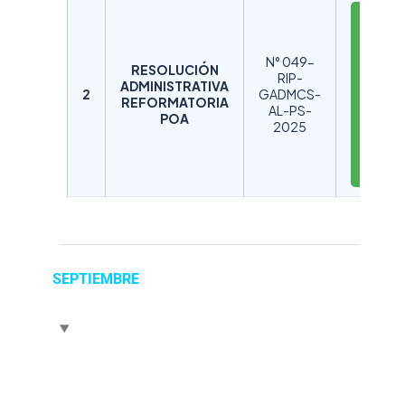
D
E
S
N° 049-
RESOLUCIÓN
C
RIP-
ADMINISTRATIVA
A
2
GADMCS-
REFORMATORIA
AL-PS-
R
POA
2025
G
A
R
SEPTIEMBRE