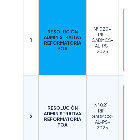
D
E
S
N° 020-
RESOLUCIÓN
C
RIP-
ADMINISTRATIVA
A
1
GADMCS-
REFORMATORIA
AL-PS-
R
POA
2025
G
A
R
D
E
S
N° 021-
RESOLUCIÓN
C
RIP-
ADMINISTRATIVA
A
2
GADMCS-
REFORMATORIA
AL-PS-
R
POA
2025
G
A