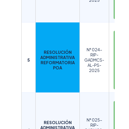
2025
G
A
R
D
E
S
N° 024-
RESOLUCIÓN
C
RIP-
ADMINISTRATIVA
A
5
GADMCS-
REFORMATORIA
AL-PS-
R
POA
2025
G
A
R
D
E
S
N° 025-
RESOLUCIÓN
C
RIP-
ADMINISTRATIVA