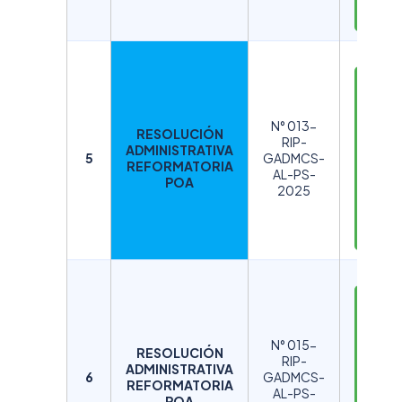
R
D
E
S
N° 013-
RESOLUCIÓN
C
RIP-
ADMINISTRATIVA
A
5
GADMCS-
REFORMATORIA
AL-PS-
R
POA
2025
G
A
R
D
E
S
N° 015-
RESOLUCIÓN
C
RIP-
ADMINISTRATIVA
A
6
GADMCS-
REFORMATORIA
AL-PS-
R
POA