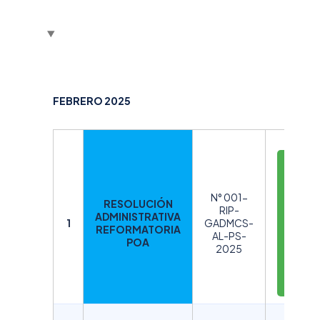
FEBRERO 2025
D
E
S
N° 001-
RESOLUCIÓN
C
RIP-
ADMINISTRATIVA
A
1
GADMCS-
REFORMATORIA
AL-PS-
R
POA
2025
G
A
R