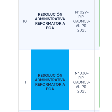
D
E
S
N° 029-
RESOLUCIÓN
C
RIP-
ADMINISTRATIVA
A
10
GADMCS-
REFORMATORIA
AL-PS-
R
POA
2025
G
A
R
D
E
S
N° 030-
RESOLUCIÓN
C
RIP-
ADMINISTRATIVA
A
11
GADMCS-
REFORMATORIA
AL-PS-
R
POA
2025
G
A
R