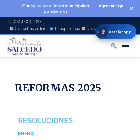
Consulte sus valores municipales
Ingresar aquí
✕
pendientes
→
(03) 3700-420
Consultas en línea
Transparencia
Ordenanzas
f
◉
♪
▶
Instalar app
Buscar
REFORMAS 2025
RESOLUCIONES
ENERO