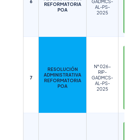
A
6
GADMCS-
REFORMATORIA
AL-PS-
R
POA
2025
G
A
R
D
E
S
N° 026-
RESOLUCIÓN
C
RIP-
ADMINISTRATIVA
A
7
GADMCS-
REFORMATORIA
AL-PS-
R
POA
2025
G
A
R
D
E