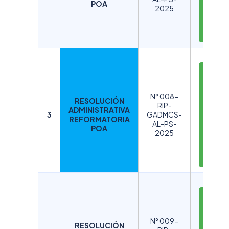
R
POA
2025
G
A
R
D
E
S
N° 008-
RESOLUCIÓN
C
RIP-
ADMINISTRATIVA
A
3
GADMCS-
REFORMATORIA
AL-PS-
R
POA
2025
G
A
R
D
E
S
N° 009-
RESOLUCIÓN
C