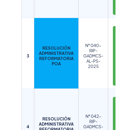
A
R
D
E
S
N° 040-
RESOLUCIÓN
C
RIP-
ADMINISTRATIVA
A
3
GADMCS-
REFORMATORIA
AL-PS-
R
POA
2025
G
A
R
D
E
S
N° 042-
RESOLUCIÓN
C
RIP-
ADMINISTRATIVA
A
4
GADMCS-
REFORMATORIA