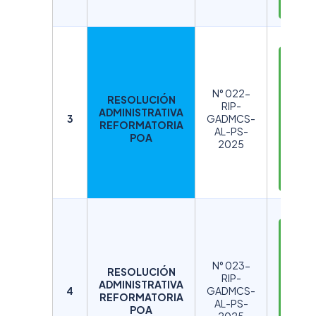
R
D
E
S
N° 022-
RESOLUCIÓN
C
RIP-
ADMINISTRATIVA
A
3
GADMCS-
REFORMATORIA
AL-PS-
R
POA
2025
G
A
R
D
E
S
N° 023-
RESOLUCIÓN
C
RIP-
ADMINISTRATIVA
A
4
GADMCS-
REFORMATORIA
AL-PS-
R
POA