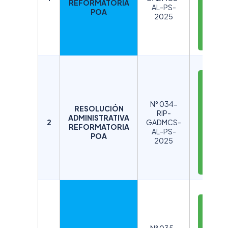
REFORMATORIA
AL-PS-
R
POA
2025
G
A
R
D
E
S
N° 034-
RESOLUCIÓN
C
RIP-
ADMINISTRATIVA
A
2
GADMCS-
REFORMATORIA
AL-PS-
R
POA
2025
G
A
R
D
E
S