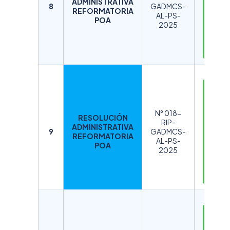
ADMINISTRATIVA
A
8
GADMCS-
REFORMATORIA
AL-PS-
R
POA
2025
G
A
R
D
E
S
N° 018-
RESOLUCIÓN
C
RIP-
ADMINISTRATIVA
A
9
GADMCS-
REFORMATORIA
AL-PS-
R
POA
2025
G
A
R
D
E