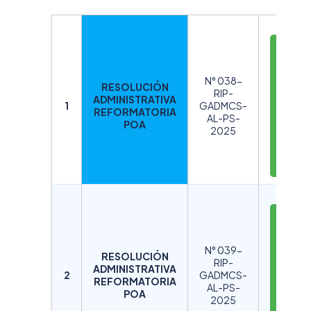
D
E
S
N° 038-
RESOLUCIÓN
C
RIP-
ADMINISTRATIVA
A
1
GADMCS-
REFORMATORIA
AL-PS-
R
POA
2025
G
A
R
D
E
S
N° 039-
RESOLUCIÓN
C
RIP-
ADMINISTRATIVA
A
2
GADMCS-
REFORMATORIA
AL-PS-
R
POA
2025
G