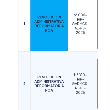
D
E
S
N° 006-
RESOLUCIÓN
C
RIP-
ADMINISTRATIVA
A
1
GADMCS-
REFORMATORIA
AL-PS-
R
POA
2025
G
A
R
D
E
S
N° 010-
RESOLUCIÓN
C
RIP-
ADMINISTRATIVA
A
2
GADMCS-
REFORMATORIA
AL-PS-
R
POA
2025
G
A
R