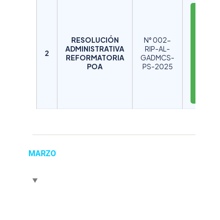
D
E
S
RESOLUCIÓN
N° 002-
C
ADMINISTRATIVA
RIP-AL-
A
2
REFORMATORIA
GADMCS-
R
POA
PS-2025
G
A
R
MARZO