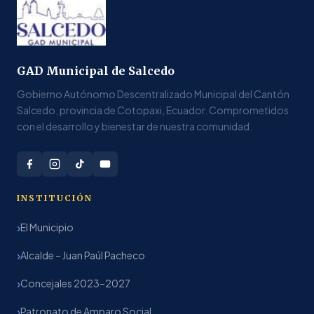
GAD Municipal de Salcedo
Gobierno Autónomo Descentralizado Municipal del Cantón
Salcedo, provincia de Cotopaxi, Ecuador. Comprometidos
con el desarrollo y bienestar de nuestra comunidad.
INSTITUCIÓN
El Municipio
Alcalde – Juan Paúl Pacheco
Concejales 2023–2027
Patronato de Amparo Social