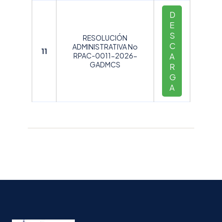
D
E
S
RESOLUCIÓN
C
ADMINISTRATIVA No
11
RPAC-0011-2026-
A
GADMCS
R
G
A