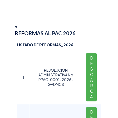
REFORMAS AL PAC 2026
LISTADO DE REFORMAS_2026
D
E
S
RESOLUCIÓN
C
ADMINISTRATIVA No
1
RPAC-0001-2026-
A
GADMCS
R
G
A
D
E