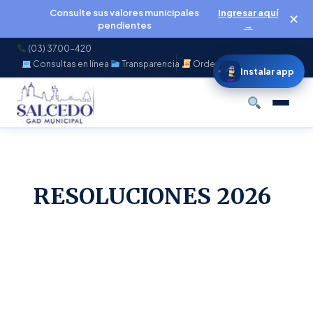
Consulte sus valores municipales
Ingresar aquí
✕
pendientes
→
(03) 3700-420
Consultas en línea
Transparencia
Ordenanzas
f
◉
♪
▶
Instalar app
Buscar
RESOLUCIONES 2026