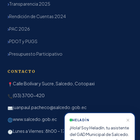
Transparencia 2025
Rendición de Cuentas 2024
PAC 2026
PDOT y PUGS
Presupuesto Participativo
CONTACTO
Calle Bolívar y Sucre, Salcedo, Cotopaxi
(03) 3700-420
juanpaul.pacheco@salcedo.gob.ec
www.salcedo.gob.ec
✕
HELADÍN
¡Hola! Soy Heladín, tu asistente
Lunes a Viernes: 8h00 – 17h00
del GAD Municipal de Salcedo.