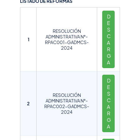
LISTADO DE REFORMAS
D
E
S
RESOLUCIÓN
C
ADMINISTRATIVA N°-
1
RPAC001-GADMCS-
A
2024
R
G
A
D
E
S
RESOLUCIÓN
C
ADMINISTRATIVA N°-
2
RPAC002-GADMCS-
A
2024
R
G
A