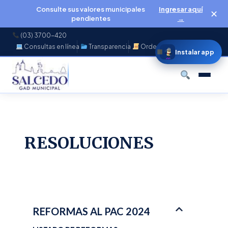
Consulte sus valores municipales
Ingresar aquí
✕
pendientes
→
(03) 3700-420
Consultas en línea
Transparencia
Ordenanzas
f
◉
♪
▶
Instalar app
Buscar
RESOLUCIONES
REFORMAS AL PAC 2024