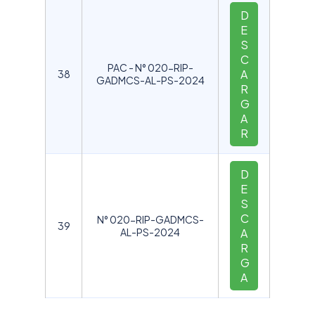
D
E
S
C
PAC - N° 020-RIP-
A
38
GADMCS-AL-PS-2024
R
G
A
R
D
E
S
C
N° 020-RIP-GADMCS-
39
AL-PS-2024
A
R
G
A