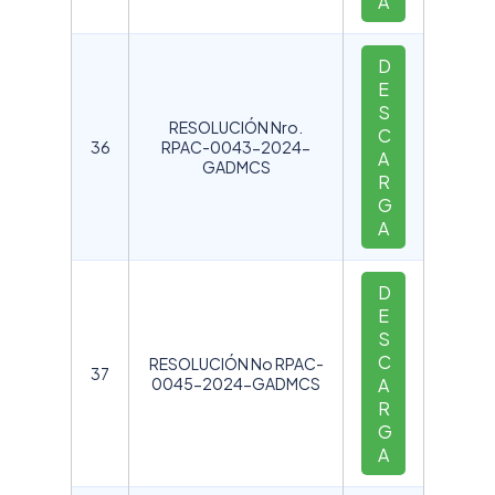
A
D
E
S
RESOLUCIÓN Nro.
C
36
RPAC-0043-2024-
A
GADMCS
R
G
A
D
E
S
C
RESOLUCIÓN No RPAC-
37
0045-2024-GADMCS
A
R
G
A