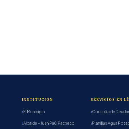
INSTITUCIÓN
SERVICIOS EN L
El Municipio
Consulta de Deuda
Alcalde – Juan Paúl Pacheco
Planillas Agua Pota