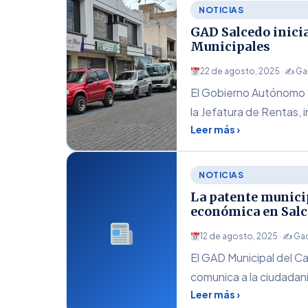
NOTICIAS
GAD Salcedo inicia
Municipales
22 de agosto, 2025 · ✍
Ga
El Gobierno Autónomo D
la Jefatura de Rentas, 
Leer más ›
NOTICIAS
La patente municip
económica en Sal
12 de agosto, 2025 · ✍
Gad
El GAD Municipal del C
comunica a la ciudadan
Leer más ›