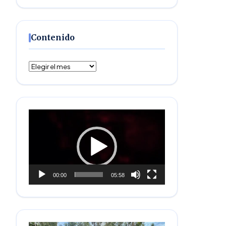
Contenido
Contenido
Reproductor
de
vídeo
00:00
05:58