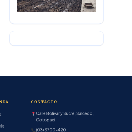
ÍNEA
CONTACTO
Calle Bolívar y Sucre, Salcedo,
s
Cotopaxi
ble
(03) 3700-420