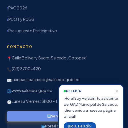
PAC 2026
PDOT y PUGS
Presupuesto Participativo
CONTACTO
Calle Bolívar y Sucre, Salcedo, Cotopaxi
(03) 3700-420
juanpaul.pacheco@salcedo.gob.ec
www.salcedo.gob.ec
✕
HELADÍN
¡Hola! Soy Heladín, tu asistente
Lunes a Viernes: 8h00 – 17h00
del GAD Municipal de Salcedo.
¡Bienvenido a nuestra página
oficial!
Servicios en línea
Portal de Transparencia
¡Hola, Heladín!