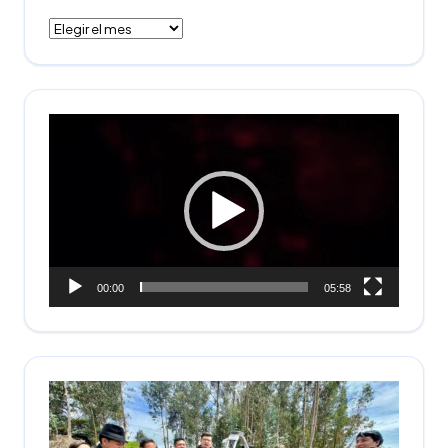
Contenido
Reproductor
de
vídeo
00:00
05:58