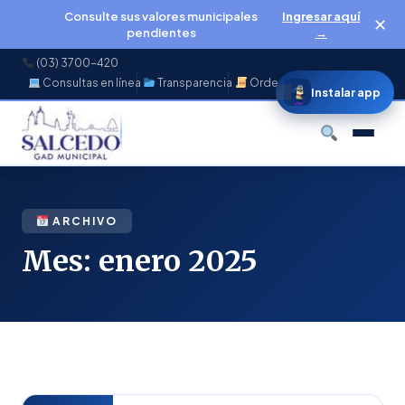
Consulte sus valores municipales
Ingresar aquí
✕
pendientes
→
(03) 3700-420
Consultas en línea
Transparencia
Ordenanzas
f
◉
♪
▶
Instalar app
Buscar
ARCHIVO
Mes:
enero 2025