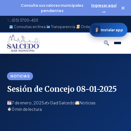
Consulte sus valores municipales
Ingresar aquí
✕
pendientes
→
(03) 3700-420
Consultas en línea
Transparencia
Ordenanzas
f
◉
♪
▶
Instalar app
Buscar
NOTICIAS
Sesión de Concejo 08-01-2025
7 de enero, 2025
✍️ Gad Salcedo
Noticias
0 min de lectura