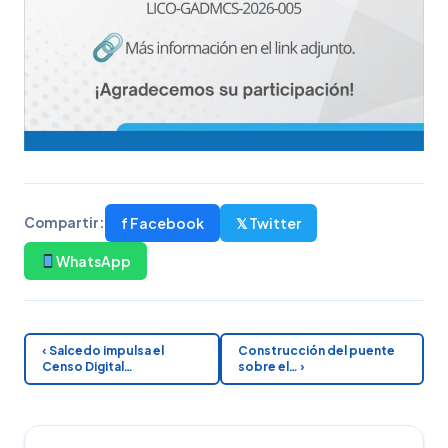
f Facebook
𝕏 Twitter
Compartir:
WhatsApp
‹ Salcedo impulsa el
Construcción del puente
Censo Digital…
sobre el… ›