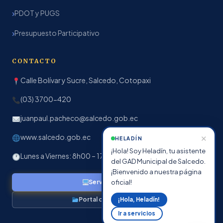
PDOT y PUGS
Presupuesto Participativo
CONTACTO
Calle Bolívar y Sucre, Salcedo, Cotopaxi
(03) 3700-420
juanpaul.pacheco@salcedo.gob.ec
www.salcedo.gob.ec
✕
HELADÍN
¡Hola! Soy Heladín, tu asistente
Lunes a Viernes: 8h00 – 17h00
del GAD Municipal de Salcedo.
¡Bienvenido a nuestra página
oficial!
Servicios en línea
Portal de Transparencia
¡Hola, Heladín!
Ir a servicios