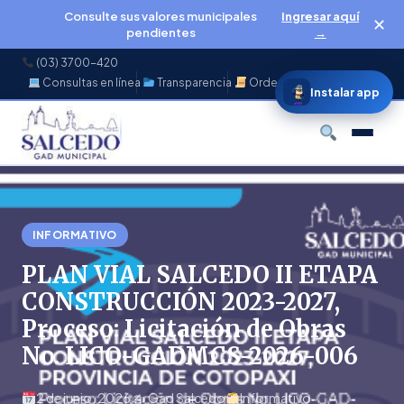
Consulte sus valores municipales
Ingresar aquí
✕
pendientes
→
(03) 3700-420
Consultas en línea
Transparencia
Ordenanzas
f
◉
♪
▶
Instalar app
Buscar
INFORMATIVO
PLAN VIAL SALCEDO II ETAPA
CONSTRUCCIÓN 2023-2027,
Proceso: Licitación de Obras
No. LICO-GADMCS-2026-006
2 de junio, 2026
✍️ Gad Salcedo
Informativo