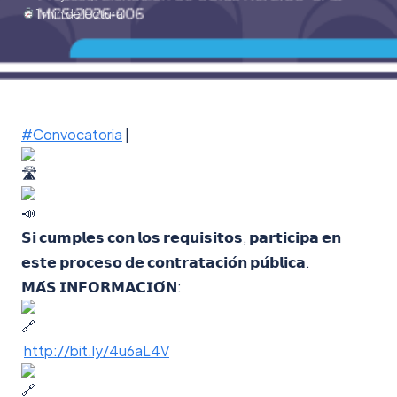
1 min de lectura
#Convocatoria
|
𝗦𝗶 𝗰𝘂𝗺𝗽𝗹𝗲𝘀 𝗰𝗼𝗻 𝗹𝗼𝘀 𝗿𝗲𝗾𝘂𝗶𝘀𝗶𝘁𝗼𝘀, 𝗽𝗮𝗿𝘁𝗶𝗰𝗶𝗽𝗮 𝗲𝗻
𝗲𝘀𝘁𝗲 𝗽𝗿𝗼𝗰𝗲𝘀𝗼 𝗱𝗲 𝗰𝗼𝗻𝘁𝗿𝗮𝘁𝗮𝗰𝗶𝗼́𝗻 𝗽𝘂́𝗯𝗹𝗶𝗰𝗮.
𝗠𝗔́𝗦 𝗜𝗡𝗙𝗢𝗥𝗠𝗔𝗖𝗜𝗢́𝗡:
http://bit.ly/4u6aL4V