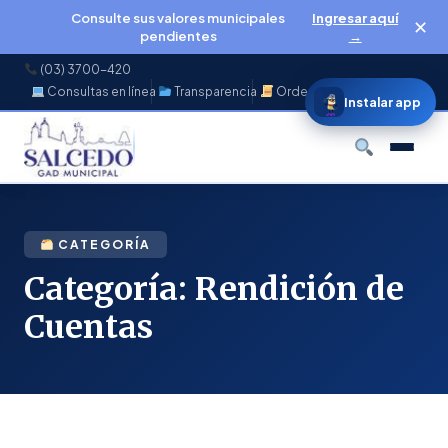
Consulte sus valores municipales
Ingresar aquí
✕
pendientes
→
(03) 3700-420
Consultas en línea
Transparencia
Ordenanzas
f
◉
♪
▶
Instalar app
Buscar
CATEGORÍA
Categoría:
Rendición de
Cuentas