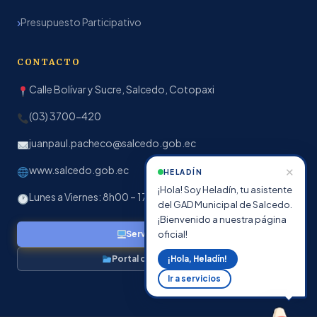
Presupuesto Participativo
CONTACTO
Calle Bolívar y Sucre, Salcedo, Cotopaxi
(03) 3700-420
juanpaul.pacheco@salcedo.gob.ec
www.salcedo.gob.ec
✕
HELADÍN
¡Hola! Soy Heladín, tu asistente
Lunes a Viernes: 8h00 – 17h00
del GAD Municipal de Salcedo.
¡Bienvenido a nuestra página
oficial!
Servicios en línea
Portal de Transparencia
¡Hola, Heladín!
Ir a servicios