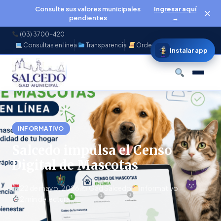
Consulte sus valores municipales
Ingresar aquí
✕
pendientes
→
(03) 3700-420
Consultas en línea
Transparencia
Ordenanzas
f
◉
♪
▶
Instalar app
Buscar
INFORMATIVO
Salcedo impulsa el Censo
Digital de Mascotas
22 de mayo, 2026
✍️ Gad Salcedo
Informativo
2 min de lectura