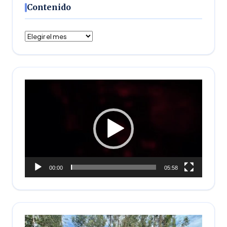
Contenido
Contenido
Reproductor
de
vídeo
00:00
05:58