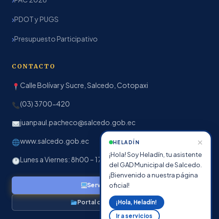
PDOT y PUGS
Presupuesto Participativo
CONTACTO
Calle Bolívar y Sucre, Salcedo, Cotopaxi
(03) 3700-420
juanpaul.pacheco@salcedo.gob.ec
www.salcedo.gob.ec
✕
HELADÍN
¡Hola! Soy Heladín, tu asistente
Lunes a Viernes: 8h00 – 17h00
del GAD Municipal de Salcedo.
¡Bienvenido a nuestra página
oficial!
Servicios en línea
Portal de Transparencia
¡Hola, Heladín!
Ir a servicios