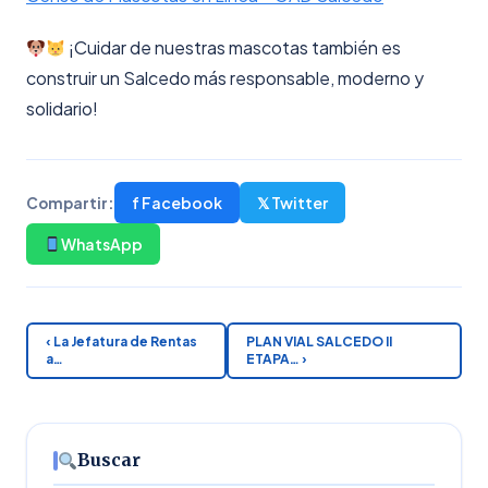
¡Cuidar de nuestras mascotas también es
construir un Salcedo más responsable, moderno y
solidario!
f Facebook
𝕏 Twitter
Compartir:
WhatsApp
‹ La Jefatura de Rentas
PLAN VIAL SALCEDO II
a…
ETAPA… ›
Buscar