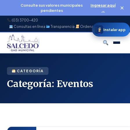
Consulte sus valores municipales
Ingresar aquí
✕
pendientes
→
(03) 3700-420
Consultas en línea
Transparencia
Ordenanzas
f
◉
♪
▶
Instalar app
Buscar
CATEGORÍA
Categoría:
Eventos