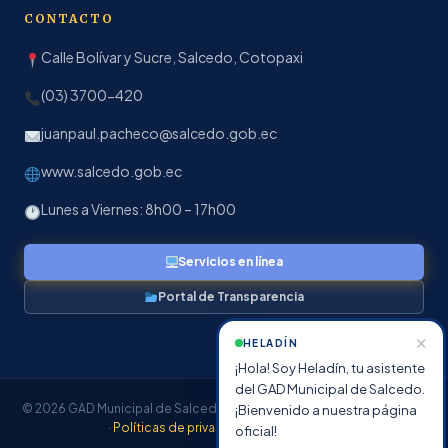
CONTACTO
Calle Bolívar y Sucre, Salcedo, Cotopaxi
(03) 3700-420
juanpaul.pacheco@salcedo.gob.ec
www.salcedo.gob.ec
Lunes a Viernes: 8h00 – 17h00
Servicios en línea
Portal de Transparencia
✕
HELADÍN
¡Hola! Soy Heladín, tu asistente
del GAD Municipal de Salcedo.
© 2026 GAD Municipal de Salcedo · Todos los derechos reservados
¡Bienvenido a nuestra página
·
Políticas de privacidad
·
Transparencia
oficial!