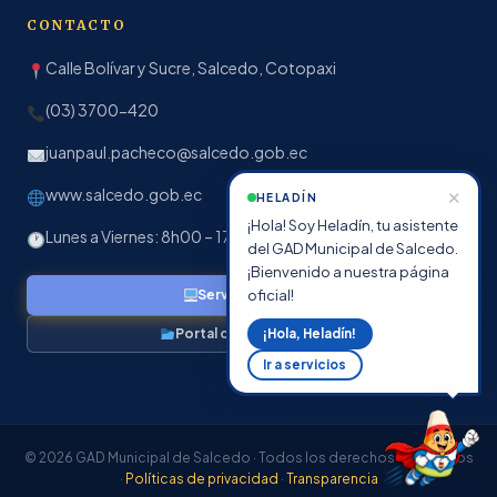
CONTACTO
Calle Bolívar y Sucre, Salcedo, Cotopaxi
(03) 3700-420
juanpaul.pacheco@salcedo.gob.ec
www.salcedo.gob.ec
✕
HELADÍN
¡Hola! Soy Heladín, tu asistente
Lunes a Viernes: 8h00 – 17h00
del GAD Municipal de Salcedo.
¡Bienvenido a nuestra página
oficial!
Servicios en línea
Portal de Transparencia
¡Hola, Heladín!
Ir a servicios
© 2026 GAD Municipal de Salcedo · Todos los derechos reservados
·
Políticas de privacidad
·
Transparencia