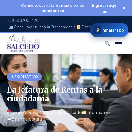
Consulte sus valores municipales
Ingresar aquí
✕
pendientes
→
(03) 3700-420
Consultas en línea
Transparencia
Ordenanzas
f
◉
♪
▶
Instalar app
Buscar
INFORMATIVO
La Jefatura de Rentas a la
ciudadanía
23 de febrero, 2026
✍️ Gad Salcedo
Informativo
2 min de lectura