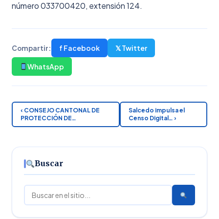
número 033700420, extensión 124.
f Facebook
𝕏 Twitter
Compartir:
WhatsApp
‹ CONSEJO CANTONAL DE
Salcedo impulsa el
PROTECCIÓN DE…
Censo Digital… ›
Buscar
Buscar