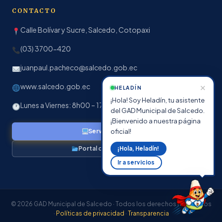
CONTACTO
Calle Bolívar y Sucre, Salcedo, Cotopaxi
(03) 3700-420
juanpaul.pacheco@salcedo.gob.ec
www.salcedo.gob.ec
✕
HELADÍN
¡Hola! Soy Heladín, tu asistente
Lunes a Viernes: 8h00 – 17h00
del GAD Municipal de Salcedo.
¡Bienvenido a nuestra página
oficial!
Servicios en línea
Portal de Transparencia
¡Hola, Heladín!
Ir a servicios
© 2026 GAD Municipal de Salcedo · Todos los derechos reservados
·
Políticas de privacidad
·
Transparencia