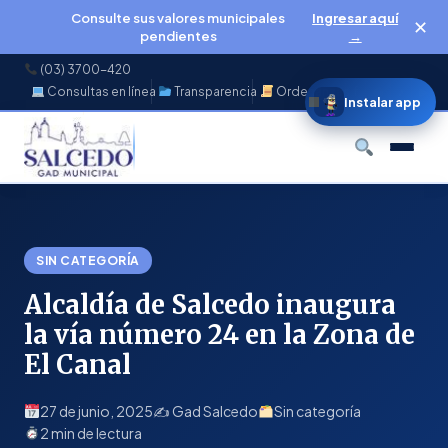
Consulte sus valores municipales
Ingresar aquí
✕
pendientes
→
(03) 3700-420
Consultas en línea
Transparencia
Ordenanzas
f
◉
♪
▶
Instalar app
Buscar
SIN CATEGORÍA
Alcaldía de Salcedo inaugura
la vía número 24 en la Zona de
El Canal
27 de junio, 2025
✍️ Gad Salcedo
Sin categoría
2 min de lectura