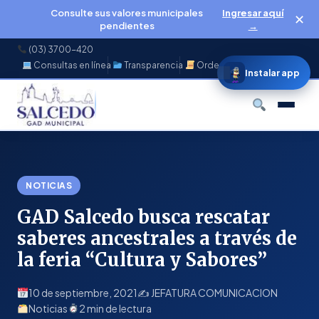
Consulte sus valores municipales
Ingresar aquí
✕
pendientes
→
(03) 3700-420
Consultas en línea
Transparencia
Ordenanzas
f
◉
♪
▶
Instalar app
Buscar
NOTICIAS
GAD Salcedo busca rescatar
saberes ancestrales a través de
la feria “Cultura y Sabores”
10 de septiembre, 2021
✍️ JEFATURA COMUNICACION
Noticias
2 min de lectura