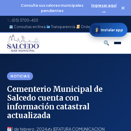
Consulte sus valores municipales
Ingresar aquí
✕
pendientes
→
(03) 3700-420
Consultas en línea
Transparencia
Ordenanzas
f
◉
♪
▶
Instalar app
Buscar
NOTICIAS
Cementerio Municipal de
Salcedo cuenta con
información catastral
actualizada
1 de febrero, 2024
✍️ JEFATURA COMUNICACION