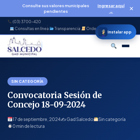
Consulte sus valores municipales
Ingresar aquí
✕
pendientes
→
(03) 3700-420
Consultas en línea
Transparencia
Ordenanzas
f
◉
♪
▶
Instalar app
Buscar
SIN CATEGORÍA
Convocatoria Sesión de
Concejo 18-09-2024
17 de septiembre, 2024
✍️ Gad Salcedo
Sin categoría
0 min de lectura