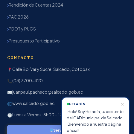
Rendición de Cuentas 2024
PAC 2026
PDOT y PUGS
Presupuesto Participativo
CONTACTO
Calle Bolívar y Sucre, Salcedo, Cotopaxi
(03) 3700-420
juanpaul.pacheco@salcedo.gob.ec
www.salcedo.gob.ec
✕
HELADÍN
¡Hola! Soy Heladín, tu asistente
Lunes a Viernes: 8h00 – 17h00
del GAD Municipal de Salcedo.
¡Bienvenido a nuestra página
oficial!
Servicios en línea