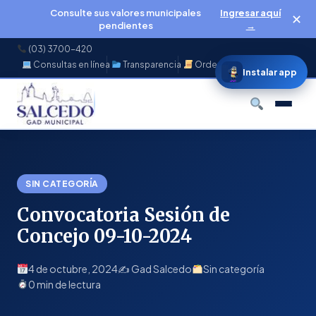
Consulte sus valores municipales
Ingresar aquí
✕
pendientes
→
(03) 3700-420
Consultas en línea
Transparencia
Ordenanzas
f
◉
♪
▶
Instalar app
Buscar
SIN CATEGORÍA
Convocatoria Sesión de
Concejo 09-10-2024
4 de octubre, 2024
✍️ Gad Salcedo
Sin categoría
0 min de lectura