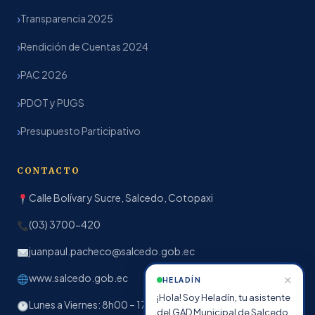
Transparencia 2025
Rendición de Cuentas 2024
PAC 2026
PDOT y PUGS
Presupuesto Participativo
CONTACTO
Calle Bolívar y Sucre, Salcedo, Cotopaxi
(03) 3700-420
juanpaul.pacheco@salcedo.gob.ec
www.salcedo.gob.ec
✕
HELADÍN
¡Hola! Soy Heladín, tu asistente
Lunes a Viernes: 8h00 – 17h00
del GAD Municipal de Salcedo.