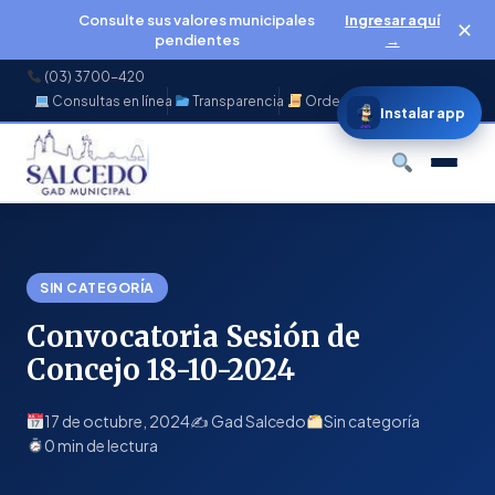
Consulte sus valores municipales
Ingresar aquí
✕
pendientes
→
(03) 3700-420
Consultas en línea
Transparencia
Ordenanzas
f
◉
♪
▶
Instalar app
Buscar
SIN CATEGORÍA
Convocatoria Sesión de
Concejo 18-10-2024
17 de octubre, 2024
✍️ Gad Salcedo
Sin categoría
0 min de lectura