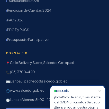
Transparencia 2025
Rendición de Cuentas 2024
PAC 2026
PDOT y PUGS
Presupuesto Participativo
CONTACTO
Calle Bolívar y Sucre, Salcedo, Cotopaxi
(03) 3700-420
juanpaul.pacheco@salcedo.gob.ec
www.salcedo.gob.ec
✕
HELADÍN
¡Hola! Soy Heladín, tu asistente
Lunes a Viernes: 8h00 – 17h00
del GAD Municipal de Salcedo.
¡Bienvenido a nuestra página