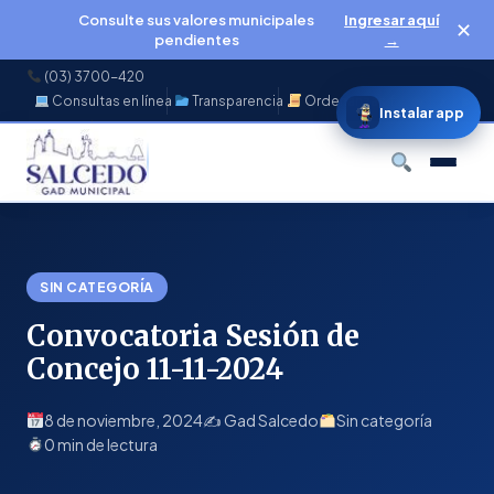
Consulte sus valores municipales
Ingresar aquí
✕
pendientes
→
(03) 3700-420
Consultas en línea
Transparencia
Ordenanzas
f
◉
♪
▶
Instalar app
Buscar
SIN CATEGORÍA
Convocatoria Sesión de
Concejo 11-11-2024
8 de noviembre, 2024
✍️ Gad Salcedo
Sin categoría
0 min de lectura