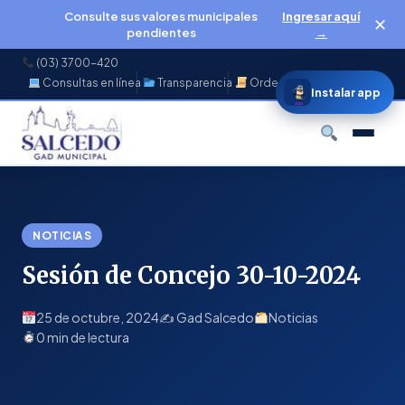
Consulte sus valores municipales
Ingresar aquí
✕
pendientes
→
(03) 3700-420
Consultas en línea
Transparencia
Ordenanzas
f
◉
♪
▶
Instalar app
Buscar
NOTICIAS
Sesión de Concejo 30-10-2024
25 de octubre, 2024
✍️ Gad Salcedo
Noticias
0 min de lectura