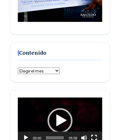
Contenido
Contenido
Reproductor
de
vídeo
00:00
05:58