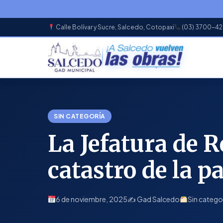
Calle Bolívar y Sucre, Salcedo, Cotopaxi
(03) 3700-4
EN
SIN CATEGORÍA
La Jefatura de R
catastro de la 
6 de noviembre, 2025
✍️ Gad Salcedo
Sin catego