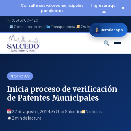
Consulte sus valores municipales
Ingresar aquí
✕
pendientes
→
(03) 3700-420
Consultas en línea
Transparencia
Ordenanzas
f
◉
♪
▶
Instalar app
Buscar
NOTICIAS
Inicia proceso de verificación
de Patentes Municipales
22 de agosto, 2024
✍️ Gad Salcedo
Noticias
2 min de lectura