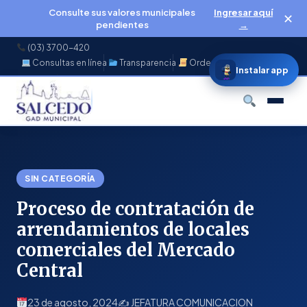
Consulte sus valores municipales
Ingresar aquí
✕
pendientes
→
(03) 3700-420
Consultas en línea
Transparencia
Ordenanzas
f
◉
♪
▶
Instalar app
Buscar
SIN CATEGORÍA
Proceso de contratación de
arrendamientos de locales
comerciales del Mercado
Central
23 de agosto, 2024
✍️ JEFATURA COMUNICACION