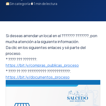
Sin categoría
1 min de lectura
Si deseas arrendar un local en el ??????? ???????, pon
mucha atención a la siguiente información.
Da clic en los siguientes enlaces y sé parte del
proceso.
°
???? ??? ???????:
https://bit.ly/compras_publicas_proceso
° ???? ?? ??? ?????????? ????????????:
https://bit.ly/documentos_proceso