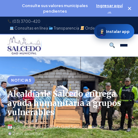
Consulte sus valores municipales
Ingresar aquí
✕
pendientes
→
(03) 3700-420
Consultas en línea
Transparencia
Ordenanzas
f
◉
♪
▶
Instalar app
Buscar
NOTICIAS
Alcaldía de Salcedo entrega
ayuda humanitaria a grupos
vulnerables
3 de diciembre, 2025
✍️ Gad Salcedo
Noticias
2 min de lectura