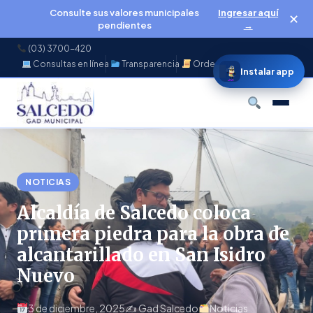
Consulte sus valores municipales
Ingresar aquí
✕
pendientes
→
(03) 3700-420
Consultas en línea
Transparencia
Ordenanzas
f
◉
♪
▶
Instalar app
Buscar
NOTICIAS
Alcaldía de Salcedo coloca
primera piedra para la obra de
alcantarillado en San Isidro
Nuevo
3 de diciembre, 2025
✍️ Gad Salcedo
Noticias