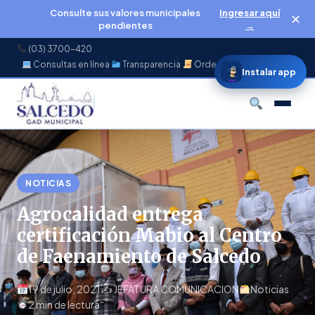
Consulte sus valores municipales
Ingresar aquí
✕
pendientes
→
(03) 3700-420
Consultas en línea
Transparencia
Ordenanzas
f
◉
♪
▶
Instalar app
Buscar
NOTICIAS
Agrocalidad entrega
certificación Mabio al Centro
de Faenamiento de Salcedo
19 de julio, 2021
✍️ JEFATURA COMUNICACION
Noticias
2 min de lectura